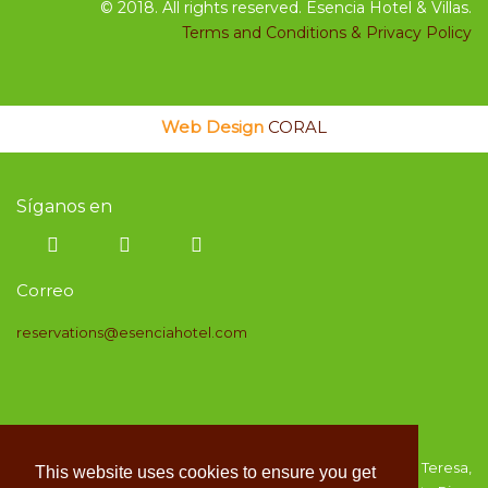
©
2018. All rights reserved. Esencia Hotel & Villas.
Terms and Conditions & Privacy Policy
Web Design
CORAL
Síganos en
Correo
reservations@esenciahotel.com
Un lugar ideal para disfrutar de la naturaleza. Santa Teresa,
This website uses cookies to ensure you get